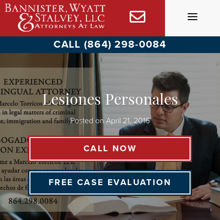
Skip
to
content
CALL (864) 298-0084
Lesiones Personales
Posted on
April 21, 2016
CALL NOW
FREE CASE EVALUATION